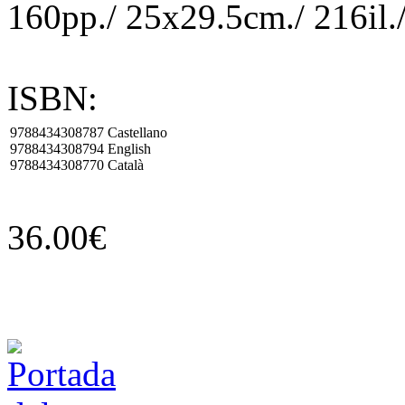
160pp./ 25x29.5cm./ 216il./
ISBN:
9788434308787
Castellano
9788434308794
English
9788434308770
Català
36.00€