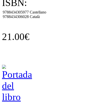
ISBN:
9788434305977
Castellano
9788434306028
Català
21.00€