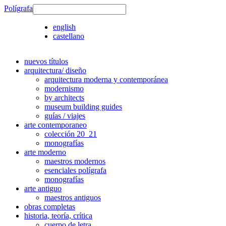
Polígrafa
english
castellano
nuevos títulos
arquitectura/ diseño
arquitectura moderna y contemporánea
modernismo
by architects
museum building guides
guías / viajes
arte contemporaneo
colección 20_21
monografías
arte moderno
maestros modernos
esenciales polígrafa
monografías
arte antiguo
maestros antiguos
obras completas
historia, teoría, crítica
cuerpo de letra