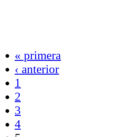
« primera
‹ anterior
1
2
3
4