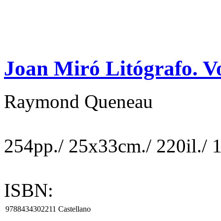
Joan Miró Litógrafo. Vo
Raymond Queneau
254pp./ 25x33cm./ 220il./ 12
ISBN:
9788434302211
Castellano