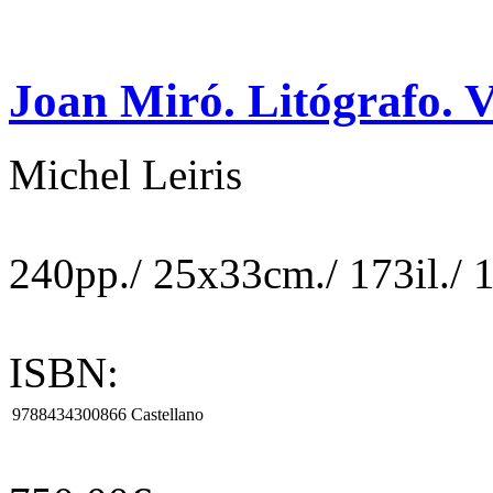
Joan Miró. Litógrafo. V
Michel Leiris
240pp./ 25x33cm./ 173il./ 12
ISBN:
9788434300866
Castellano