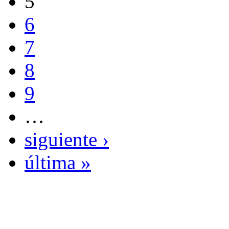
5
6
7
8
9
…
siguiente ›
última »