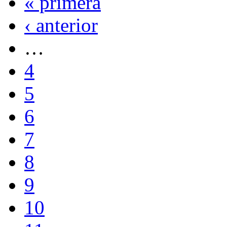
« primera
‹ anterior
…
4
5
6
7
8
9
10