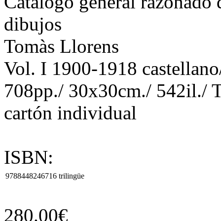
Catálogo general razonado de
dibujos
Tomàs Llorens
Vol. I 1900-1918 castellano
708pp./ 30x30cm./ 542il./ T
cartón individual
ISBN:
9788448246716
trilingüe
280.00€