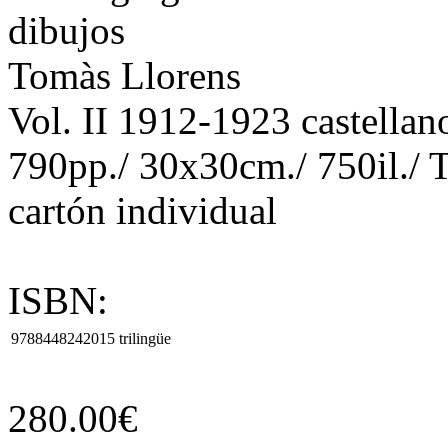
dibujos
Tomàs Llorens
Vol. II 1912-1923 castellano
790pp./ 30x30cm./ 750il./ T
cartón individual
ISBN:
9788448242015
trilingüe
280.00€