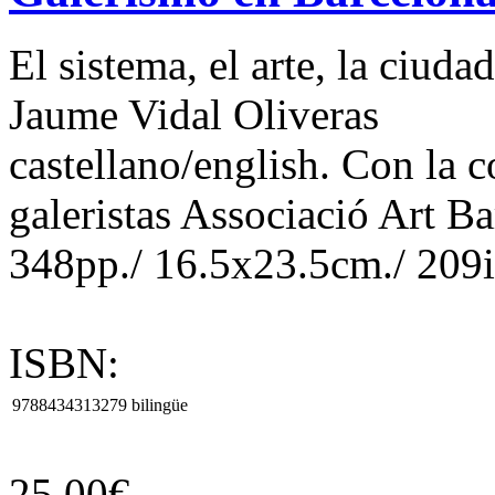
El sistema, el arte, la ciudad
Jaume Vidal Oliveras
castellano/english. Con la c
galeristas Associació Art B
348pp./ 16.5x23.5cm./ 209il
ISBN:
9788434313279
bilingüe
25.00€