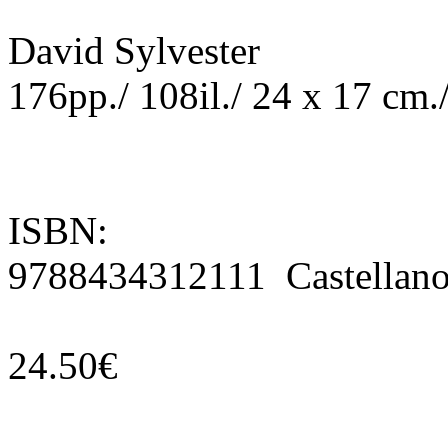
David Sylvester
176pp./ 108il./ 24 x 17 cm.
ISBN:
9788434312111 Castellan
24.50€