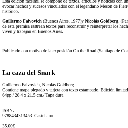
Esta edición facsímil se compone de textos, artículos y noticias con u
evocar hechos y sucesos vinculados con el legendario Meson de Fierro,
histórico.
Guillermo Faivovich
(Buenos Aires, 1977)y
Nicolás Goldberg
, (Pa
de esta premisa rastrean textos para reconstruir y reinterpretar los h
viven y trabajan en Buenos Aires.
Publicado con motivo de la exposición On the Road (Santiago de Co
La caza del Snark
Guillermo Faivovich, Nicolás Goldberg
Contiene mapa plegado y tarjeta con texto estampado. Edición limita
64pp./ 28.4 x 21.5 cm./ Tapa dura
ISBN:
9788434313453 Castellano
35.00€