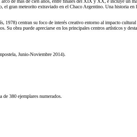
n arco de más de cien años, entre finales del XIX y XX, e incluye un ma
 el gran meteorito extraviado en el Chaco Argentino. Una historia en la 
rís, 1978) centran su foco de interés creativo entorno al impacto cultura
echos. Su obra puede apreciarse en los principales centros artísticos y 
mpostela, Junio-Noviembre 2014).
da de 380 ejemplares numerados.