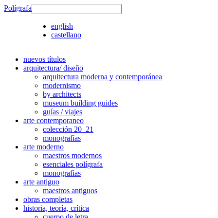
Polígrafa
english
castellano
nuevos títulos
arquitectura/ diseño
arquitectura moderna y contemporánea
modernismo
by architects
museum building guides
guías / viajes
arte contemporaneo
colección 20_21
monografías
arte moderno
maestros modernos
esenciales polígrafa
monografías
arte antiguo
maestros antiguos
obras completas
historia, teoría, crítica
cuerpo de letra