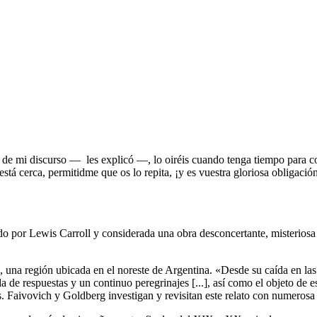
o de mi discurso — les explicó —, lo oiréis cuando tenga tiempo para co
está cerca, permitidme que os lo repita, ¡y es vuestra gloriosa obligació
do por Lewis Carroll y considerada una obra desconcertante, misteriosa
na región ubicada en el noreste de Argentina. «Desde su caída en las l
 de respuestas y un continuo peregrinajes [...], así como el objeto de e
. Faivovich y Goldberg investigan y revisitan este relato con numerosa