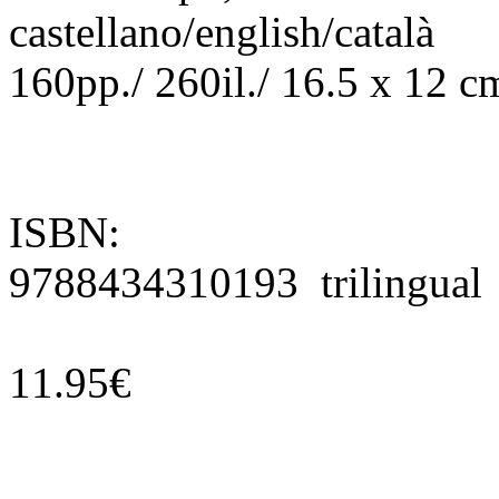
castellano/english/català
160pp./ 260il./ 16.5 x 12 c
ISBN:
9788434310193 trilingual
11.95€